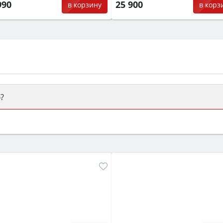
990
25 900
в корзину
в корз
?
ый или электрический) и габаритами под вашу нишу, зат
же A и нужные функции (конвекция, гриль, самоочистка, 