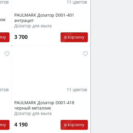
етов
11 цветов
PAULMARK Дозатор D001-401
ром
антрацит
Дозатор для мыла
3 700
ину
в корзину
етов
11 цветов
PAULMARK Дозатор D001-418
черный металлик
Дозатор для мыла
4 190
ину
в корзину