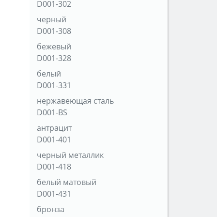
D001-302
черный
D001-308
бежевый
D001-328
белый
D001-331
нержавеющая сталь
D001-BS
антрацит
D001-401
черный металлик
D001-418
белый матовый
D001-431
бронза