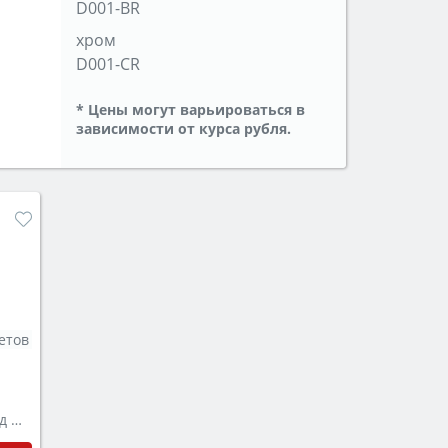
D001-BR
хром
D001-CR
* Цены могут варьироваться в
зависимости от курса рубля.
етов
Смеситель с подключением под фильтр