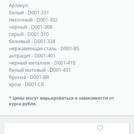
Артикул:
белый
-
D001-331
песочный
-
D001-302
черный
-
D001-308
серый
-
D001-310
бежевый
-
D001-328
нержавеющая сталь
-
D001-BS
антрацит
-
D001-401
черный металлик
-
D001-418
белый матовый
-
D001-431
бронза
-
D001-BR
хром
-
D001-CR
* Цены могут варьироваться в зависимости от
курса рубля.