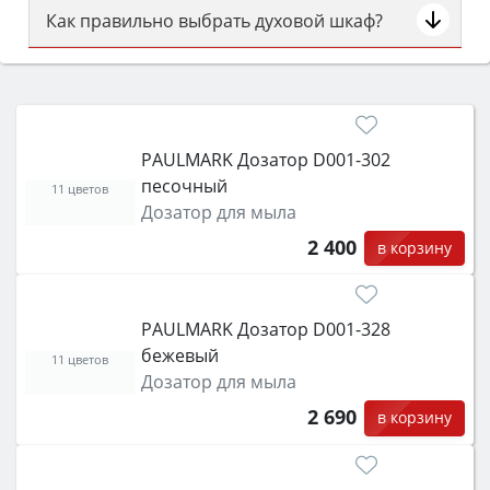
Как правильно выбрать духовой шкаф?
Сначала определитесь с типом (газовый или
электрический) и габаритами под вашу нишу,
затем смотрите на объём 50–70 л для семьи,
класс энергопотребления не ниже A и нужные
PAULMARK Дозатор D001-302
функции (конвекция, гриль, самоочистка,
песочный
защита от детей).
11 цветов
Дозатор для мыла
2 400
в корзину
PAULMARK Дозатор D001-328
бежевый
11 цветов
Дозатор для мыла
2 690
в корзину