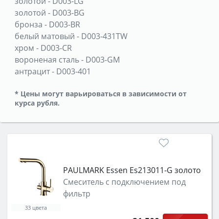
золотой
-
D003-LG
золотой
-
D003-BG
бронза
-
D003-BR
белый матовый
-
D003-431TW
хром
-
D003-CR
вороненая сталь
-
D003-GM
антрацит
-
D003-401
* Цены могут варьироваться в зависимости от
курса рубля.
PAULMARK Essen Es213011-G золото
Смеситель с подключением под
фильтр
33 цвета