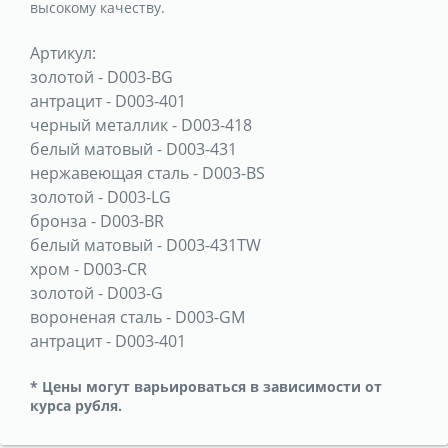
высокому качеству.
Артикул:
золотой
-
D003-BG
антрацит
-
D003-401
черный металлик
-
D003-418
белый матовый
-
D003-431
нержавеющая сталь
-
D003-BS
золотой
-
D003-LG
бронза
-
D003-BR
белый матовый
-
D003-431TW
хром
-
D003-CR
золотой
-
D003-G
вороненая сталь
-
D003-GM
антрацит
-
D003-401
* Цены могут варьироваться в зависимости от
курса рубля.