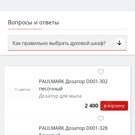
Вопросы и ответы
Как правильно выбрать духовой шкаф?
Сначала определитесь с типом (газовый или
электрический) и габаритами под вашу нишу,
затем смотрите на объём 50–70 л для семьи,
класс энергопотребления не ниже A и нужные
PAULMARK Дозатор D001-302
функции (конвекция, гриль, самоочистка,
песочный
защита от детей).
11 цветов
Дозатор для мыла
2 400
в корзину
PAULMARK Дозатор D001-328