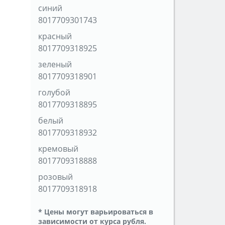
синий
8017709301743
красный
8017709318925
зеленый
8017709318901
голубой
8017709318895
белый
8017709318932
кремовый
8017709318888
розовый
8017709318918
* Цены могут варьироваться в
зависимости от курса рубля.