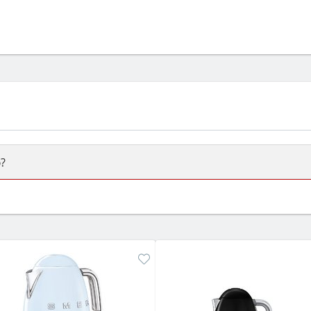
?
ый или электрический) и габаритами под вашу нишу, зат
же A и нужные функции (конвекция, гриль, самоочистка, 