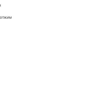
я
 отжим