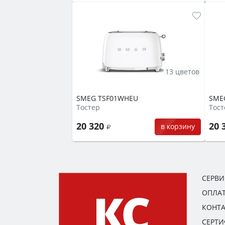
13 цветов
SMEG TSF01WHEU
SME
Тостер
Тост
20 320
20 
в корзину
СЕРВ
ОПЛАТ
КОНТ
СЕРТ