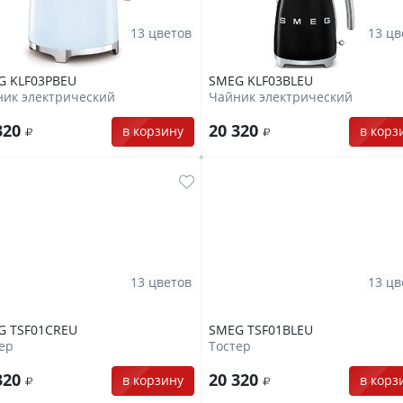
13 цветов
13 цв
G KLF03PBEU
SMEG KLF03BLEU
ик электрический
Чайник электрический
320
20 320
в корзину
в корз
13 цветов
13 цв
G TSF01CREU
SMEG TSF01BLEU
ер
Тостер
320
20 320
в корзину
в корз