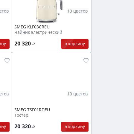
етов
13 цветов
SMEG KLF03CREU
Чайник электрический
20 320
ину
в корзину
етов
13 цветов
SMEG TSF01RDEU
Тостер
20 320
ину
в корзину