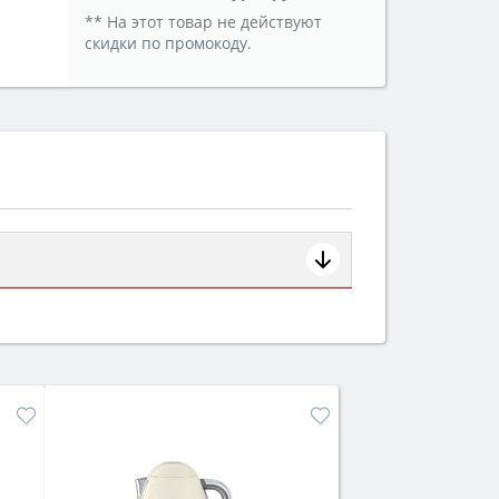
** На этот товар не действуют
скидки по промокоду.
ем смотрите на объём 50–70 л для
защита от детей).