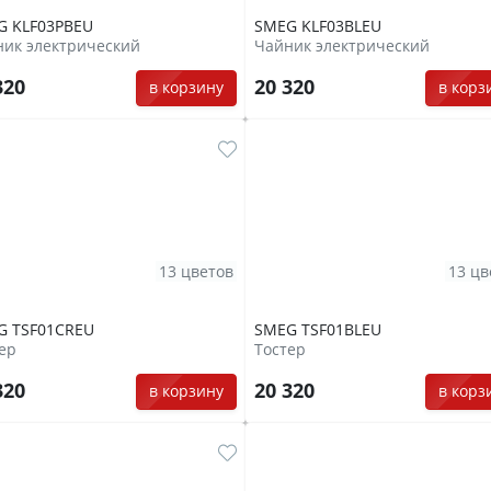
G KLF03PBEU
SMEG KLF03BLEU
ик электрический
Чайник электрический
320
20 320
в корзину
в корз
13 цветов
13 цв
G TSF01CREU
SMEG TSF01BLEU
ер
Тостер
320
20 320
в корзину
в корз