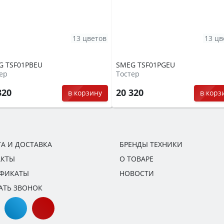
13 цветов
13 цв
G TSF01PBEU
SMEG TSF01PGEU
ер
Тостер
320
20 320
в корзину
в корз
А И ДОСТАВКА
БРЕНДЫ ТЕХНИКИ
АКТЫ
О ТОВАРЕ
ИФИКАТЫ
НОВОСТИ
АТЬ ЗВОНОК