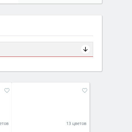
ем смотрите на объём 50–70 л для
защита от детей).
етов
13 цветов