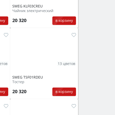
SMEG KLF03CREU
Чайник электрический
20 320
ину
в корзину
етов
13 цветов
SMEG TSF01RDEU
Тостер
20 320
ину
в корзину