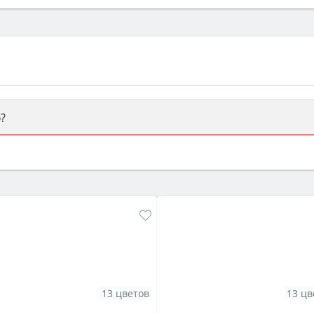
?
ый или электрический) и габаритами под вашу нишу, зат
же A и нужные функции (конвекция, гриль, самоочистка, 
13 цветов
13 цв