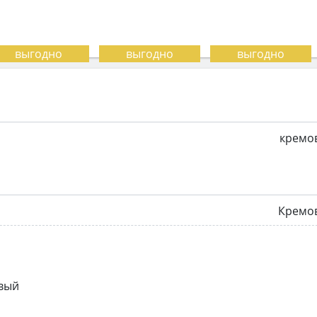
кремо
Кремо
вый