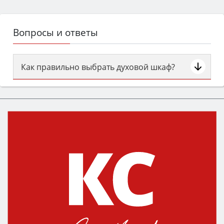
Вопросы и ответы
Как правильно выбрать духовой шкаф?
Сначала определитесь с типом (газовый или
электрический) и габаритами под вашу нишу,
затем смотрите на объём 50–70 л для семьи,
класс энергопотребления не ниже A и нужные
функции (конвекция, гриль, самоочистка,
защита от детей).