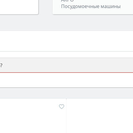
Посудомоечные машины
?
ый или электрический) и габаритами под вашу нишу, зат
же A и нужные функции (конвекция, гриль, самоочистка, 