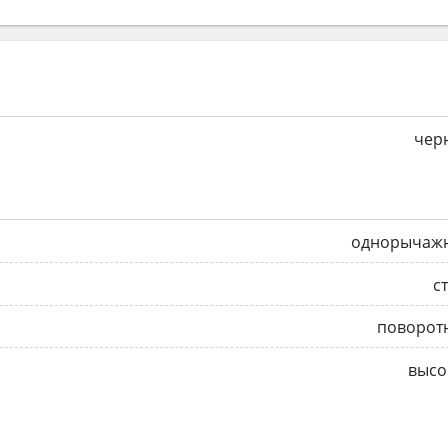
чер
однорычаж
с
поворот
высо