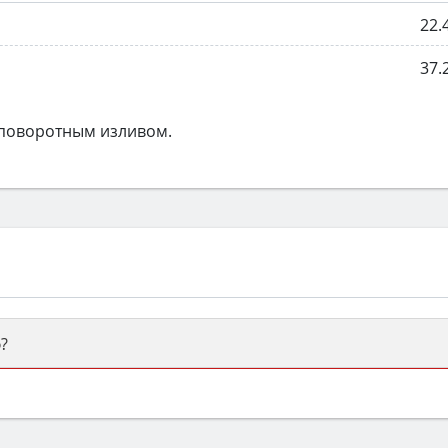
22.
37.
 поворотным изливом.
?
ый или электрический) и габаритами под вашу нишу, зат
же A и нужные функции (конвекция, гриль, самоочистка, 