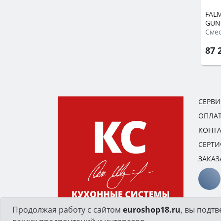
FAL
GUN
Смес
87 
СЕРВ
ОПЛАТ
КОНТ
СЕРТ
ЗАКАЗ
Продолжая работу с сайтом
euroshop18.ru
, вы подт