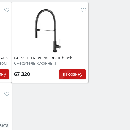
LACK
FALMEC TREVI PRO matt black
вом
Смеситель кухонный
67 320
ину
в корзину
вета