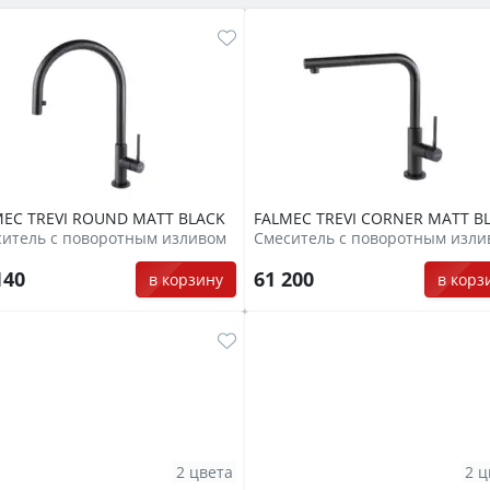
MEC TREVI ROUND MATT BLACK
FALMEC TREVI CORNER MATT B
итель с поворотным изливом
Смеситель с поворотным изли
140
61 200
в корзину
в корз
2 цвета
2 ц