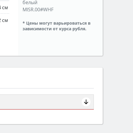
белый
4 см
MISR.00#WHF
2 см
* Цены могут варьироваться в
зависимости от курса рубля.
ем смотрите на объём 50–70 л для
защита от детей).