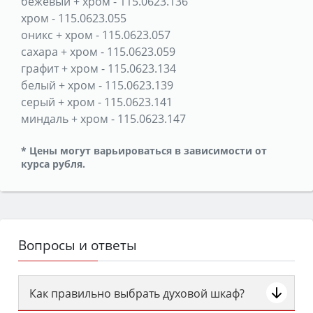
бежевый + хром
-
115.0623.136
хром
-
115.0623.055
оникс + хром
-
115.0623.057
сахара + хром
-
115.0623.059
графит + хром
-
115.0623.134
белый + хром
-
115.0623.139
серый + хром
-
115.0623.141
миндаль + хром
-
115.0623.147
* Цены могут варьироваться в зависимости от
курса рубля.
Вопросы и ответы
Как правильно выбрать духовой шкаф?