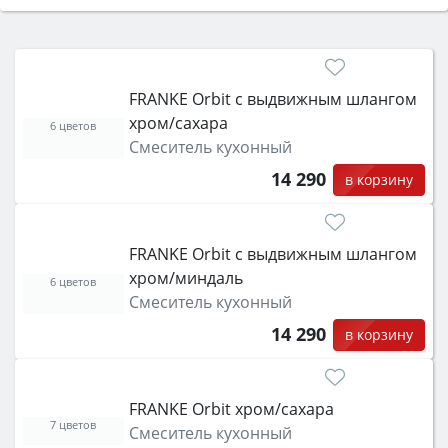
Сначала определитесь с типом (газовый или
электрический) и габаритами под вашу нишу,
затем смотрите на объём 50–70 л для семьи,
класс энергопотребления не ниже A и нужные
FRANKE Orbit с выдвижным шлангом
функции (конвекция, гриль, самоочистка,
хром/сахара
защита от детей).
6 цветов
Смеситель кухонный
14 290
в корзину
FRANKE Orbit с выдвижным шлангом
хром/миндаль
6 цветов
Смеситель кухонный
14 290
в корзину
FRANKE Orbit хром/сахара
7 цветов
Смеситель кухонный