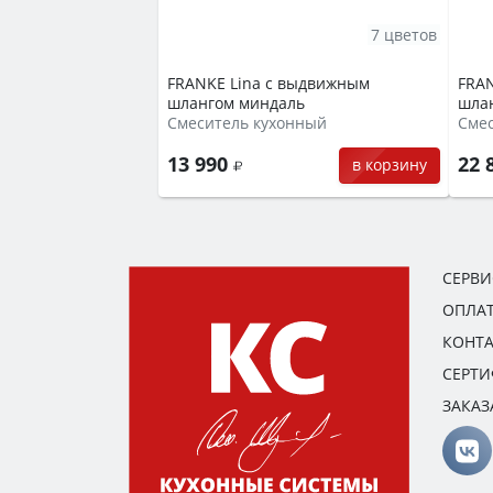
7 цветов
FRANKE Lina с выдвижным
FRAN
шлангом миндаль
шлан
Смеситель кухонный
Сме
13 990
22 
в корзину
СЕРВ
ОПЛАТ
КОНТ
СЕРТ
ЗАКАЗ