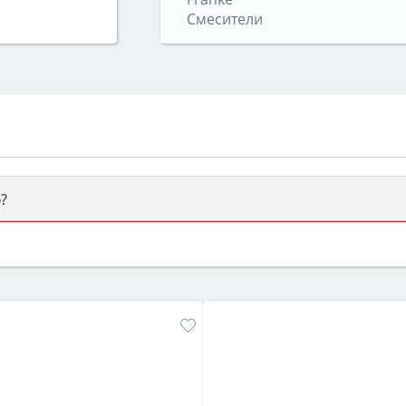
Смесители
?
ый или электрический) и габаритами под вашу нишу, зат
же A и нужные функции (конвекция, гриль, самоочистка, 