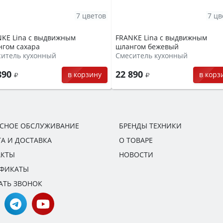
7 цветов
7 цв
KE Lina с выдвижным
FRANKE Lina с выдвижным
гом сахара
шлангом бежевый
ситель кухонный
Смеситель кухонный
890
22 890
в корзину
в корз
ИСНОЕ ОБСЛУЖИВАНИЕ
БРЕНДЫ ТЕХНИКИ
А И ДОСТАВКА
О ТОВАРЕ
АКТЫ
НОВОСТИ
ИФИКАТЫ
АТЬ ЗВОНОК