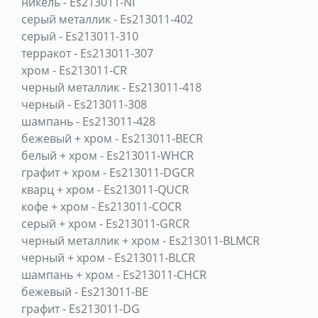
никель
-
Es213011-NI
серый металлик
-
Es213011-402
серый
-
Es213011-310
терракот
-
Es213011-307
хром
-
Es213011-CR
черный металлик
-
Es213011-418
черный
-
Es213011-308
шампань
-
Es213011-428
бежевый + хром
-
Es213011-BECR
белый + хром
-
Es213011-WHCR
графит + хром
-
Es213011-DGCR
кварц + хром
-
Es213011-QUCR
кофе + хром
-
Es213011-COCR
серый + хром
-
Es213011-GRCR
черный металлик + хром
-
Es213011-BLMCR
черный + хром
-
Es213011-BLCR
шампань + хром
-
Es213011-CHCR
бежевый
-
Es213011-BE
графит
-
Es213011-DG