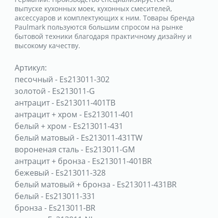
выпуске кухонных моек, кухонных смесителей,
аксессуаров и комплектующих к ним. Товары бренда
Paulmark пользуются большим спросом на рынке
бытовой техники благодаря практичному дизайну и
высокому качеству.
Артикул:
песочный
-
Es213011-302
золотой
-
Es213011-G
антрацит
-
Es213011-401TB
антрацит + хром
-
Es213011-401
белый + хром
-
Es213011-431
белый матовый
-
Es213011-431TW
вороненая сталь
-
Es213011-GM
антрацит + бронза
-
Es213011-401BR
бежевый
-
Es213011-328
белый матовый + бронза
-
Es213011-431BR
белый
-
Es213011-331
бронза
-
Es213011-BR