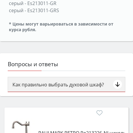
серый
-
Es213011-GR
серый
-
Es213011-GRS
* Цены могут варьироваться в зависимости от
курса рубля.
Вопросы и ответы
Как правильно выбрать духовой шкаф?
Сначала определитесь с типом (газовый или
электрический) и габаритами под вашу нишу,
затем смотрите на объём 50–70 л для семьи,
класс энергопотребления не ниже A и нужные
функции (конвекция, гриль, самоочистка,
защита от детей).
PAULMARK RETRO Re213226-NI никель