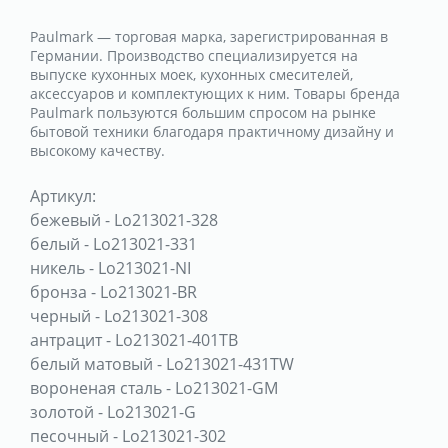
Paulmark — торговая марка, зарегистрированная в
Германии. Производство специализируется на
выпуске кухонных моек, кухонных смесителей,
аксессуаров и комплектующих к ним. Товары бренда
Paulmark пользуются большим спросом на рынке
бытовой техники благодаря практичному дизайну и
высокому качеству.
Артикул:
бежевый
-
Lo213021-328
белый
-
Lo213021-331
никель
-
Lo213021-NI
бронза
-
Lo213021-BR
черный
-
Lo213021-308
антрацит
-
Lo213021-401TB
белый матовый
-
Lo213021-431TW
вороненая сталь
-
Lo213021-GM
золотой
-
Lo213021-G
песочный
-
Lo213021-302