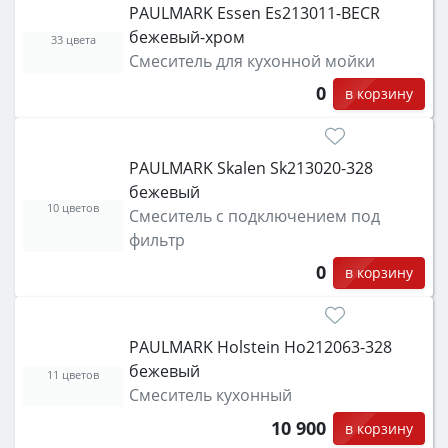
PAULMARK Essen Es213011-BECR
функции (конвекция, гриль, самоочистка,
бежевый-хром
защита от детей).
33 цвета
Смеситель для кухонной мойки
0
в корзину
PAULMARK Skalen Sk213020-328
бежевый
10 цветов
Смеситель с подключением под
фильтр
0
в корзину
PAULMARK Holstein Ho212063-328
бежевый
11 цветов
Смеситель кухонный
10 900
в корзину