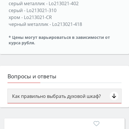
серый металлик
-
Lo213021-402
серый
-
Lo213021-310
хром
-
Lo213021-CR
черный металлик
-
Lo213021-418
* Цены могут варьироваться в зависимости от
курса рубля.
Вопросы и ответы
Как правильно выбрать духовой шкаф?
Сначала определитесь с типом (газовый или
электрический) и габаритами под вашу нишу,
затем смотрите на объём 50–70 л для семьи,
класс энергопотребления не ниже A и нужные