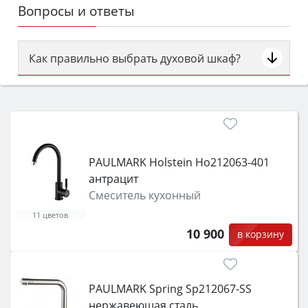
Вопросы и ответы
Как правильно выбрать духовой шкаф?
Сначала определитесь с типом (газовый или
электрический) и габаритами под вашу нишу,
затем смотрите на объём 50–70 л для семьи,
класс энергопотребления не ниже A и нужные
функции (конвекция, гриль, самоочистка,
PAULMARK Holstein Ho212063-401
защита от детей).
антрацит
Смеситель кухонный
11 цветов
10 900
в корзину
PAULMARK Spring Sp212067-SS
нержавеющая сталь