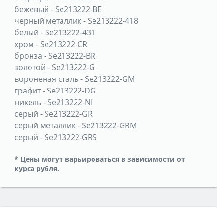
бежевый
-
Se213222-BE
черный металлик
-
Se213222-418
белый
-
Se213222-431
хром
-
Se213222-CR
бронза
-
Se213222-BR
золотой
-
Se213222-G
вороненая сталь
-
Se213222-GM
графит
-
Se213222-DG
никель
-
Se213222-NI
серый
-
Se213222-GR
серый металлик
-
Se213222-GRM
серый
-
Se213222-GRS
* Цены могут варьироваться в зависимости от
курса рубля.