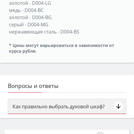
золотой
-
D004-LG
медь
-
D004-BC
золотой
-
D004-BG
серый
-
D004-MG
нержавеющая сталь
-
D004-BS
* Цены могут варьироваться в зависимости от
курса рубля.
Вопросы и ответы
Как правильно выбрать духовой шкаф?
Сначала определитесь с типом (газовый или
электрический) и габаритами под вашу нишу,
затем смотрите на объём 50–70 л для семьи,