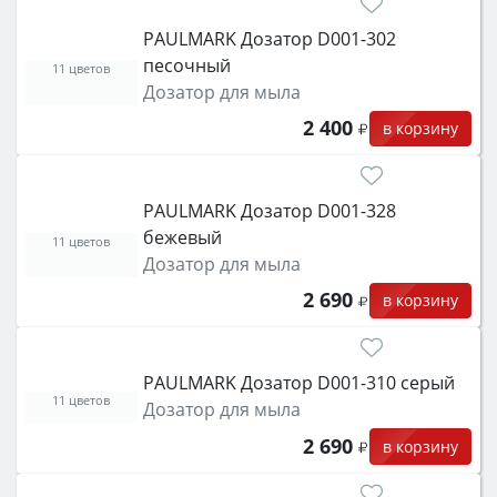
класс энергопотребления не ниже A и нужные
PAULMARK Дозатор D001-302
функции (конвекция, гриль, самоочистка,
песочный
защита от детей).
11 цветов
Дозатор для мыла
2 400
в корзину
PAULMARK Дозатор D001-328
бежевый
11 цветов
Дозатор для мыла
2 690
в корзину
PAULMARK Дозатор D001-310 серый
11 цветов
Дозатор для мыла
2 690
в корзину