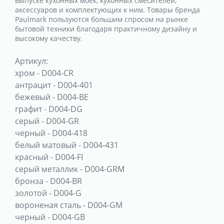
выпуске кухонных моек, кухонных смесителей,
аксессуаров и комплектующих к ним. Товары бренда
Paulmark пользуются большим спросом на рынке
бытовой техники благодаря практичному дизайну и
высокому качеству.
Артикул:
хром
-
D004-CR
антрацит
-
D004-401
бежевый
-
D004-BE
графит
-
D004-DG
серый
-
D004-GR
черный
-
D004-418
белый матовый
-
D004-431
красный
-
D004-FI
серый металлик
-
D004-GRM
бронза
-
D004-BR
золотой
-
D004-G
вороненая сталь
-
D004-GM
черный
-
D004-GB