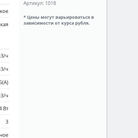
Артикул:
1018
кое
* Цены могут варьироваться в
зависимости от курса рубля.
ская
м3/ч
м3/ч
Б(A)
м3/ч
4 Вт
3
ное