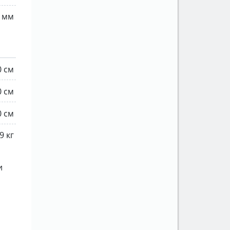
 мм
0 см
0 см
0 см
9 кг
и