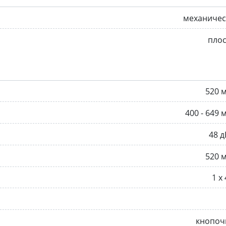
механичес
пло
520 
400 - 649 
48 д
520 
1 х 
кнопоч