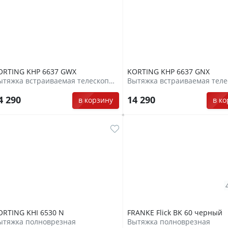
ORTING KHP 6637 GWX
KORTING KHP 6637 GNX
Вытяжка встраиваемая телескопическая
4 290
14 290
в корзину
в к
ORTING KHI 6530 N
FRANKE Flick BK 60 черный
ытяжка полноврезная
Вытяжка полноврезная