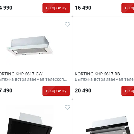
4 990
16 490
в корзину
в к
ORTING KHP 6617 GW
KORTING KHP 6617 RB
Вытяжка встраиваемая телескопическая
7 490
20 490
в корзину
в к