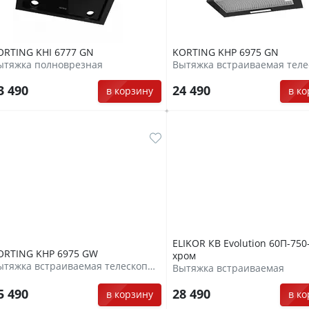
ORTING KHI 6777 GN
KORTING KHP 6975 GN
ытяжка полноврезная
3 490
24 490
в корзину
в к
ELIKOR КВ Evolution 60П-750
ORTING KHP 6975 GW
хром
Вытяжка встраиваемая телескопическая
Вытяжка встраиваемая
5 490
28 490
в корзину
в к