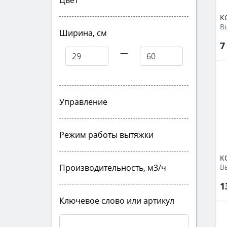
Цвет
K
Ширина, см
7
—
Управление
Режим работы вытяжки
K
Производительность, м3/ч
1
Ключевое слово или артикул