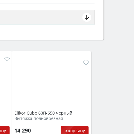
ем смотрите на объём 50–70 л для
защита от детей).
Elikor Cube 60П-650 черный
Вытяжка полноврезная
14 290
ину
в корзину