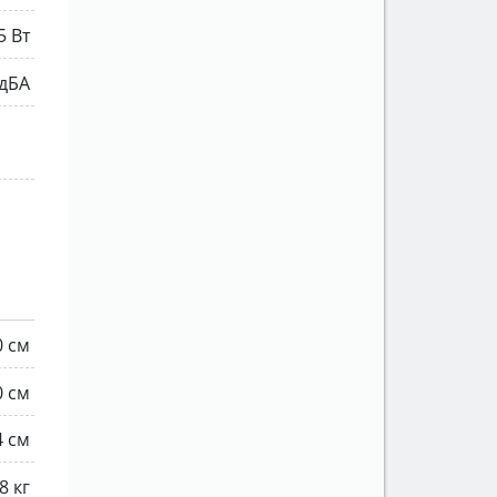
5 Вт
 дБА
0 см
0 см
4 см
8 кг