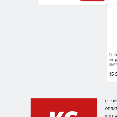
ELIK
ант
Выт
15 
СЕРВ
ОПЛАТ
КОНТ