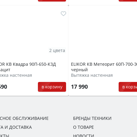
2 цвета
OR КВ Квадра 90П-650-К3Д
ELIKOR КВ Метеорит 60П-700-
рацит
черный
яжка настенная
Вытяжка настенная
590
17 990
в корзину
в корз
ИСНОЕ ОБСЛУЖИВАНИЕ
БРЕНДЫ ТЕХНИКИ
А И ДОСТАВКА
О ТОВАРЕ
АКТЫ
НОВОСТИ