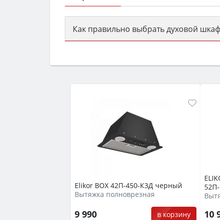
Как правильно выбрать духовой шкаф
Сначала определитесь с типом (газов
семьи, класс энергопотребления не ни
ELIK
Elikor BOX 42П-450-К3Д черный
52П
Вытяжка полноврезная
Выт
9 990
10 
в корзину