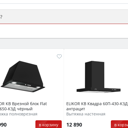
?
ый или электрический) и габаритами под вашу нишу, зат
же A и нужные функции (конвекция, гриль, самоочистка, 
OR КВ Врезной блок Flat
ELIKOR КВ Квадра 60П-430-К3Д
-650-К3Д чёрный
антрацит
яжка полноврезная
Вытяжка настенная
990
12 890
в корзину
в корз