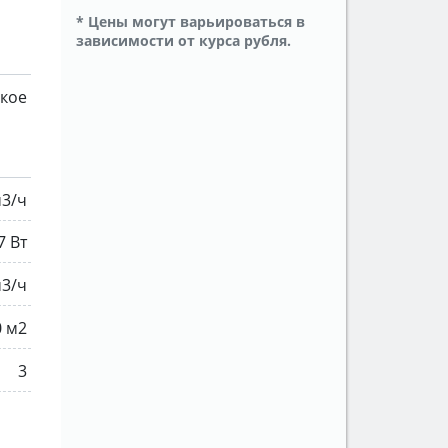
* Цены могут варьироваться в
зависимости от курса рубля.
кое
м3/ч
7 Вт
м3/ч
0 м2
3