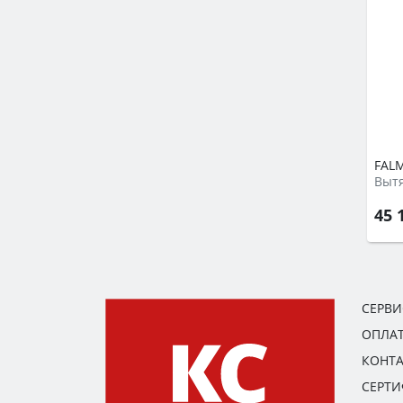
FALM
Выт
45 
СЕРВ
ОПЛАТ
КОНТ
СЕРТ