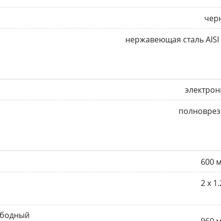
чер
нержавеющая сталь AISI
электрон
полноврез
600 
2 х 1.
ободный
960 