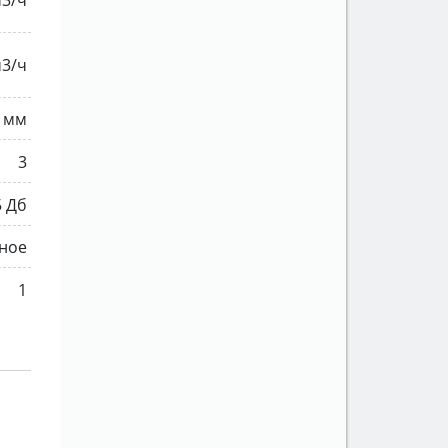
м3/ч
 мм
3
5 Дб
ное
1