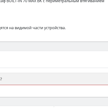
аф BUILT-IN 70 MAX BK с периметральным втягиванием
тся на видимой части устройства.
?
ый или электрический) и габаритами под вашу нишу, зат
же A и нужные функции (конвекция, гриль, самоочистка, 