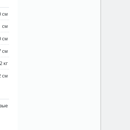
0 см
1 см
0 см
7 см
2 кг
2 см
вые