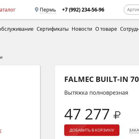
аталог
Пермь
+7 (992) 234-56-96
обслуживание
Сертификаты
Новости
О товаре
Сотруд
ки
FALMEC BUILT-IN 7
Вытяжка полноврезная
47 277
ЗАКА
ДОБАВИТЬ В КОРЗИНУ