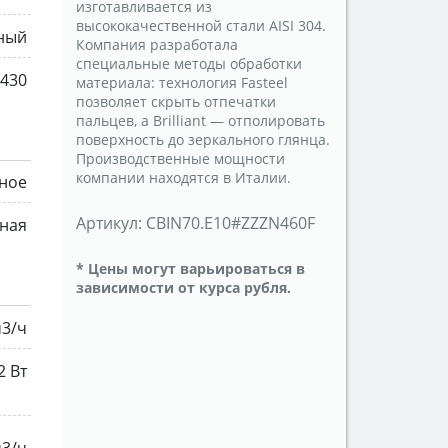
изготавливается из
высококачественной стали AISI 304.
ный
Компания разработала
специальные методы обработки
 430
материала: технология Fasteel
позволяет скрыть отпечатки
пальцев, а Brilliant — отполировать
поверхность до зеркального глянца.
Производственные мощности
компании находятся в Италии.
ное
Артикул:
CBIN70.E10#ZZZN460F
ная
* Цены могут варьироваться в
зависимости от курса рубля.
м3/ч
2 Вт
м3/ч