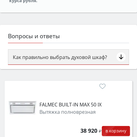
курса рубля.
Вопросы и ответы
Как правильно выбрать духовой шкаф?
Сначала определитесь с типом (газовый или
электрический) и габаритами под вашу нишу,
затем смотрите на объём 50–70 л для семьи,
класс энергопотребления не ниже A и нужные
функции (конвекция, гриль, самоочистка,
FALMEC BUILT-IN MAX 50 IX
защита от детей).
Вытяжка полноврезная
38 920
в корзину