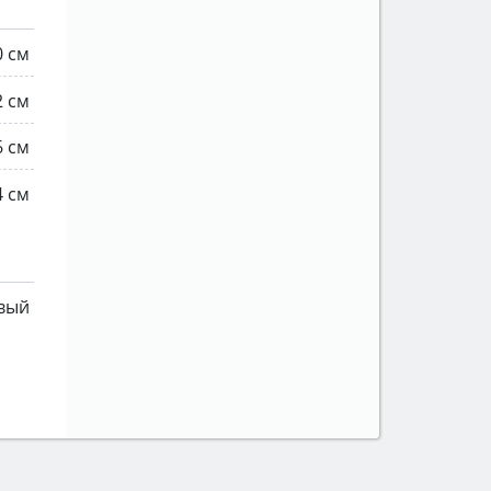
0 см
2 см
6 см
4 см
вый