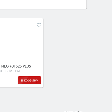
ем смотрите на объём 50–70 л для
защита от детей).
 NEO FBI 525 PLUS
лноврезная
в корзину