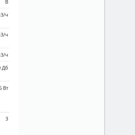
B
м3/ч
м3/ч
м3/ч
0 Дб
5 Вт
3