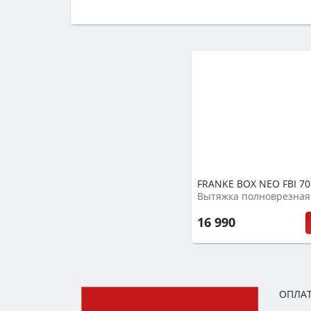
Сначала определитесь с типом (газов
семьи, класс энергопотребления не ни
FRANKE BOX NEO FBI 70
Вытяжка полноврезная
16 990
ОПЛАТ