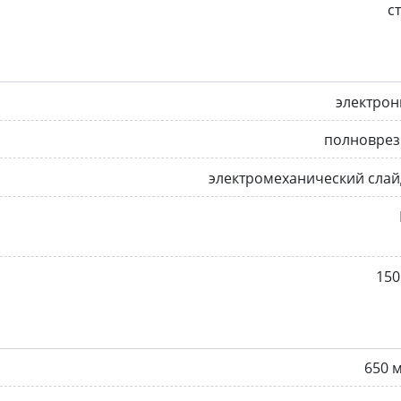
с
электрон
полноврез
электромеханический сла
150
650 