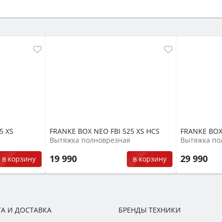
ый или электрический) и габаритами под вашу нишу, зат
же A и нужные функции (конвекция, гриль, самоочистка, 
5 XS
FRANKE BOX NEO FBI 525 XS HCS
FRANKE BOX
Вытяжка полноврезная
Вытяжка по
19 990
29 990
в корзину
в корзину
А И ДОСТАВКА
БРЕНДЫ ТЕХНИКИ