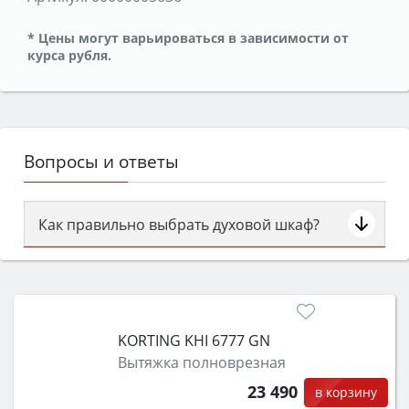
* Цены могут варьироваться в зависимости от
курса рубля.
Вопросы и ответы
Как правильно выбрать духовой шкаф?
Сначала определитесь с типом (газовый или
электрический) и габаритами под вашу нишу,
затем смотрите на объём 50–70 л для семьи,
класс энергопотребления не ниже A и нужные
KORTING KHI 6777 GN
функции (конвекция, гриль, самоочистка,
Вытяжка полноврезная
защита от детей).
23 490
в корзину