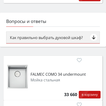
Вопросы и ответы
Как правильно выбрать духовой шкаф?
Сначала определитесь с типом (газовый или
электрический) и габаритами под вашу нишу,
затем смотрите на объём 50–70 л для семьи,
класс энергопотребления не ниже A и нужные
функции (конвекция, гриль, самоочистка,
FALMEC COMO 34 undermount
защита от детей).
Мойка стальная
33 660
в корзину