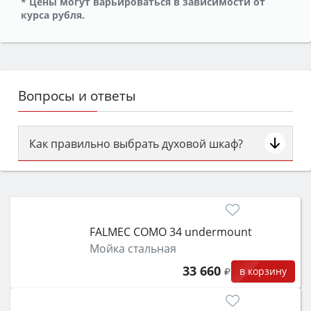
* Цены могут варьироваться в зависимости от
курса рубля.
Вопросы и ответы
Как правильно выбрать духовой шкаф?
Сначала определитесь с типом (газовый или
электрический) и габаритами под вашу нишу,
затем смотрите на объём 50–70 л для семьи,
класс энергопотребления не ниже A и нужные
FALMEC COMO 34 undermount
функции (конвекция, гриль, самоочистка,
Мойка стальная
защита от детей).
33 660
в корзину