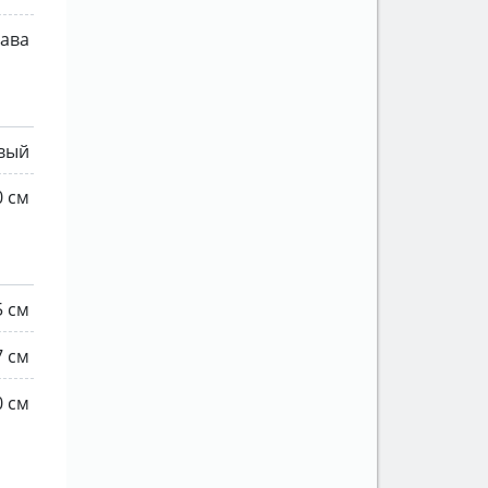
рава
вый
0 см
5 см
7 см
0 см