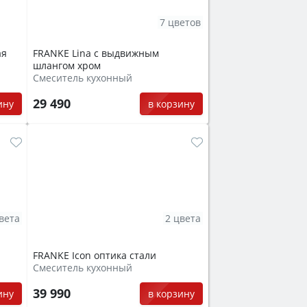
7 цветов
ая
FRANKE Lina с выдвижным
шлангом хром
Смеситель кухонный
29 490
ину
в корзину
вета
2 цвета
FRANKE Icon оптика стали
Смеситель кухонный
39 990
ину
в корзину