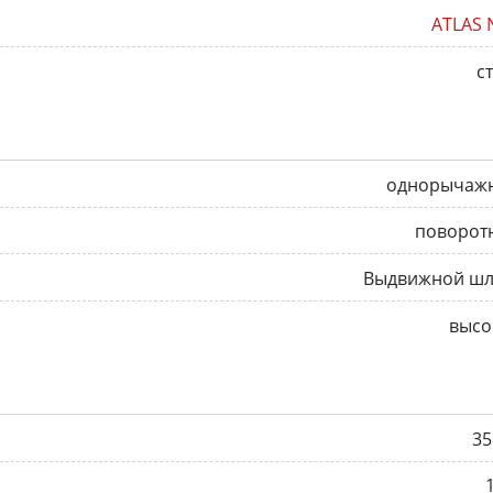
ATLAS 
с
однорычаж
поворот
Выдвижной шл
высо
35