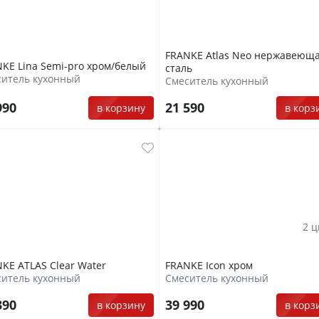
FRANKE Atlas Neo нержавеющ
KE Lina Semi-pro xром/белый
сталь
ситель кухонный
Смеситель кухонный
990
21 590
в корзину
в корз
2 ц
KE ATLAS Clear Water
FRANKE Icon хром
ситель кухонный
Смеситель кухонный
390
39 990
в корзину
в корз