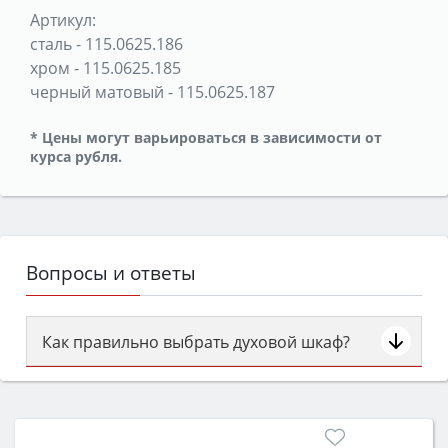
Артикул:
сталь
-
115.0625.186
хром
-
115.0625.185
черный матовый
-
115.0625.187
* Цены могут варьироваться в зависимости от
курса рубля.
Вопросы и ответы
Как правильно выбрать духовой шкаф?
Сначала определитесь с типом (газовый или
электрический) и габаритами под вашу нишу,
затем смотрите на объём 50–70 л для семьи,