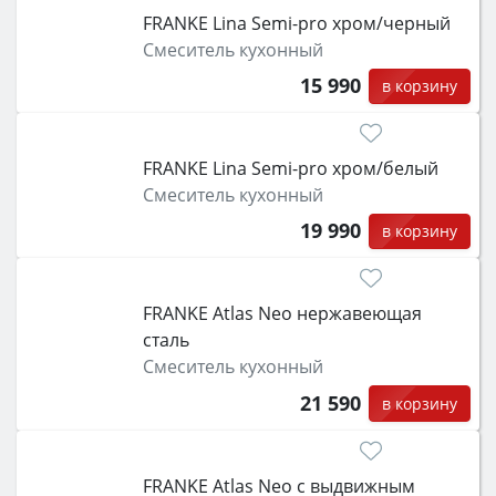
класс энергопотребления не ниже A и нужные
FRANKE Lina Semi-pro xром/черный
функции (конвекция, гриль, самоочистка,
Смеситель кухонный
защита от детей).
15 990
в корзину
FRANKE Lina Semi-pro xром/белый
Смеситель кухонный
19 990
в корзину
FRANKE Atlas Neo нержавеющая
сталь
Смеситель кухонный
21 590
в корзину
FRANKE Atlas Neo с выдвижным