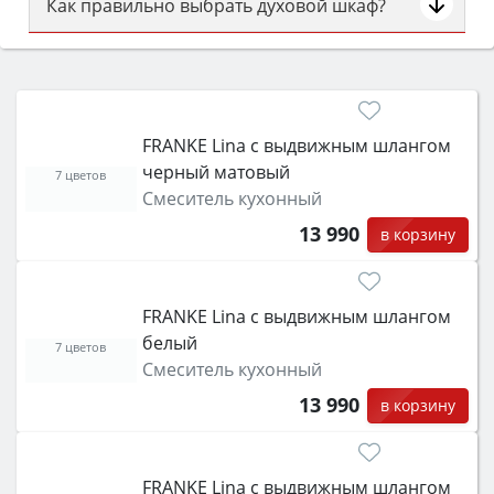
Как правильно выбрать духовой шкаф?
Сначала определитесь с типом (газовый или
электрический) и габаритами под вашу нишу,
затем смотрите на объём 50–70 л для семьи,
класс энергопотребления не ниже A и нужные
FRANKE Lina с выдвижным шлангом
функции (конвекция, гриль, самоочистка,
черный матовый
защита от детей).
7 цветов
Смеситель кухонный
13 990
в корзину
FRANKE Lina с выдвижным шлангом
белый
7 цветов
Смеситель кухонный
13 990
в корзину
FRANKE Lina с выдвижным шлангом