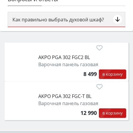
Как правильно выбрать духовой шкаф?
Сначала определитесь с типом (газовый или
электрический) и габаритами под вашу нишу,
затем смотрите на объём 50–70 л для семьи,
класс энергопотребления не ниже A и нужные
AKPO PGA 302 FGC2 BL
функции (конвекция, гриль, самоочистка,
Варочная панель газовая
защита от детей).
8 499
в корзину
AKPO PGA 302 FGC-T BL
Варочная панель газовая
12 990
в корзину