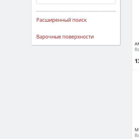
Расширенный поиск
Варочные поверхности
A
В
1
M
В