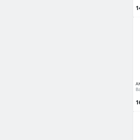
1
A
В
1