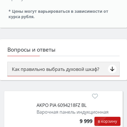
* Цены могут варьироваться в зависимости от
курса рубля.
Вопросы и ответы
Как правильно выбрать духовой шкаф?
Сначала определитесь с типом (газовый или
электрический) и габаритами под вашу нишу,
затем смотрите на объём 50–70 л для семьи,
класс энергопотребления не ниже A и нужные
AKPO PIA 6094218FZ BL
функции (конвекция, гриль, самоочистка,
Варочная панель индукционная
защита от детей).
9 999
в корзину