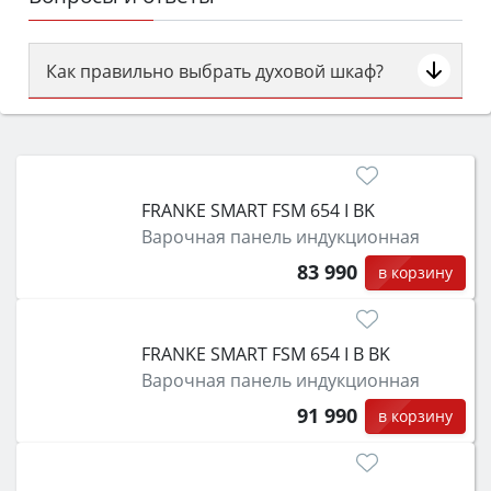
Как правильно выбрать духовой шкаф?
Сначала определитесь с типом (газовый или
электрический) и габаритами под вашу нишу,
затем смотрите на объём 50–70 л для семьи,
класс энергопотребления не ниже A и нужные
FRANKE SMART FSM 654 I BK
функции (конвекция, гриль, самоочистка,
Варочная панель индукционная
защита от детей).
83 990
в корзину
FRANKE SMART FSM 654 I B BK
Варочная панель индукционная
91 990
в корзину