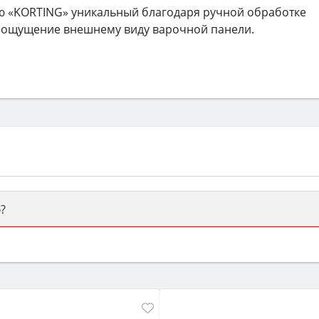
ю «KORTING» уникальный благодаря ручной обработке
е ощущение внешнему виду варочной панели.
?
ый или электрический) и габаритами под вашу нишу, зат
же A и нужные функции (конвекция, гриль, самоочистка, 