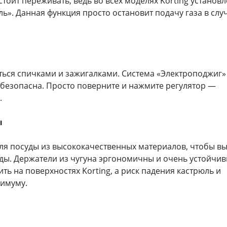
стоит переживать, ведь во всех моделях Korting установ
ь». Данная функция просто остановит подачу газа в слу
ться спичками и зажигалками. Система «Электроподжиг»
 безопасна. Просто поверните и нажмите регулятор —
.
ы
для посуды из высококачественных материалов, чтобы в
ды. Держатели из чугуна эргономичны и очень устойчив
ть на поверхностях Korting, а риск падения кастрюль и
нимуму.