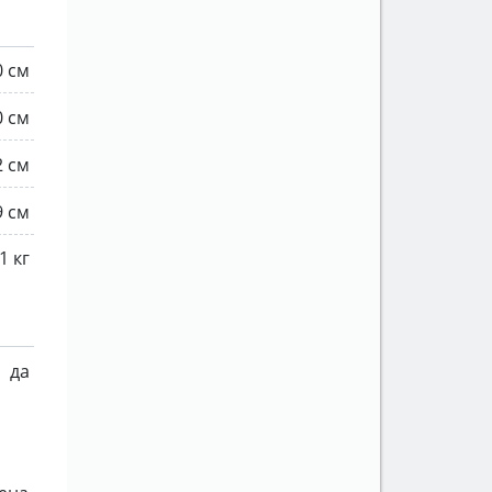
0 см
0 см
2 см
9 см
1 кг
да