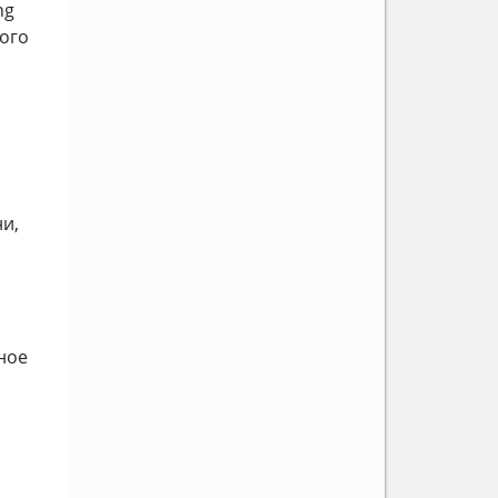
ng
ого
и,
ное