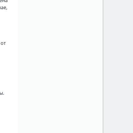
лена
чае,
 от
ы
ы.