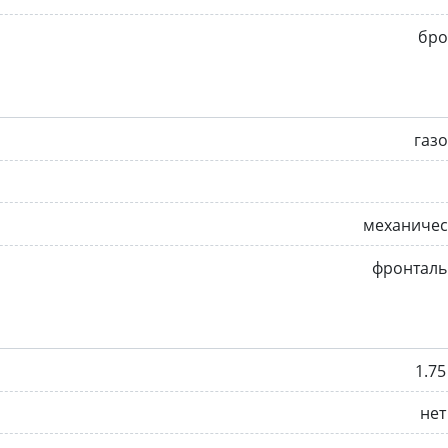
бро
газ
механичес
фронталь
1.75
нет