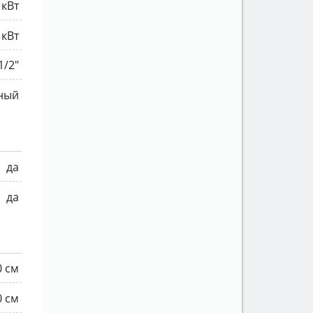
 кВт
 кВт
1/2"
ный
да
да
0 см
0 см