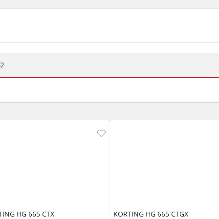
?
ый или электрический) и габаритами под вашу нишу, зат
же A и нужные функции (конвекция, гриль, самоочистка, 
ING HG 665 CTX
KORTING HG 665 CTGX