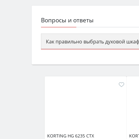
Вопросы и ответы
Как правильно выбрать духовой шкаф
Сначала определитесь с типом (газов
семьи, класс энергопотребления не ни
KORTING HG 6235 CTX
KORT