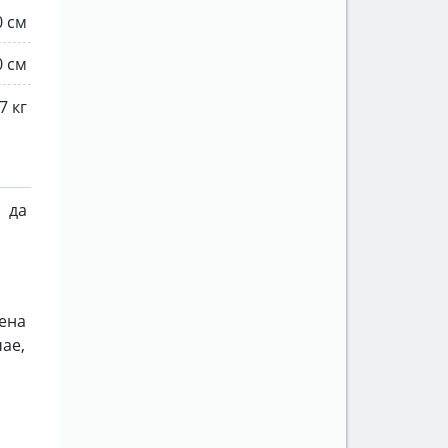
0 см
0 см
7 кг
да
лена
чае,