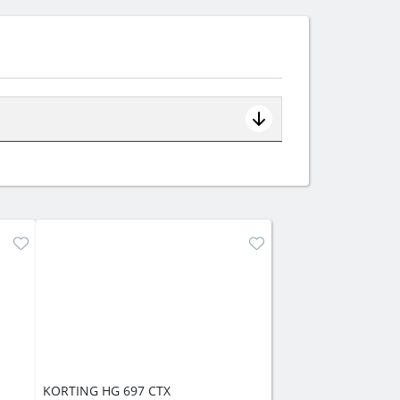
ем смотрите на объём 50–70 л для
защита от детей).
KORTING HG 697 CTX