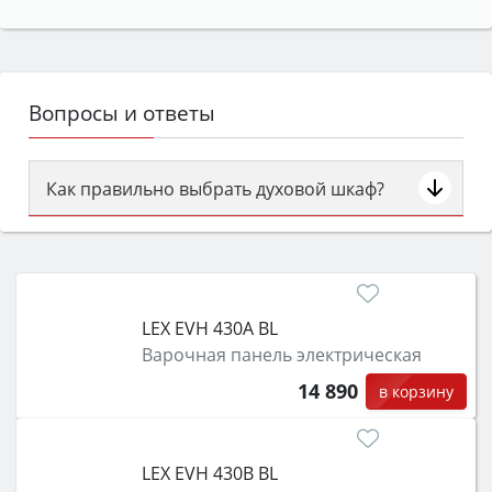
Вопросы и ответы
Как правильно выбрать духовой шкаф?
Сначала определитесь с типом (газовый или
электрический) и габаритами под вашу нишу,
затем смотрите на объём 50–70 л для семьи,
класс энергопотребления не ниже A и нужные
LEX EVH 430A BL
функции (конвекция, гриль, самоочистка,
Варочная панель электрическая
защита от детей).
14 890
в корзину
LEX EVH 430B BL