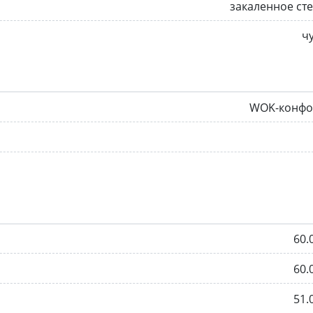
закаленное ст
ч
WOK-конфо
60.
60.
51.