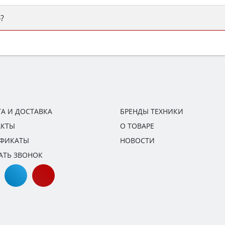
?
ый или электрический) и габаритами под вашу нишу, зат
же A и нужные функции (конвекция, гриль, самоочистка, 
А И ДОСТАВКА
БРЕНДЫ ТЕХНИКИ
АКТЫ
О ТОВАРЕ
ИФИКАТЫ
НОВОСТИ
АТЬ ЗВОНОК