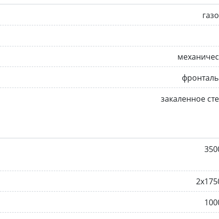
газ
механичес
фронталь
закаленное ст
350
2x175
100