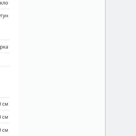
екло
угун
рка
0 см
0 см
0 см