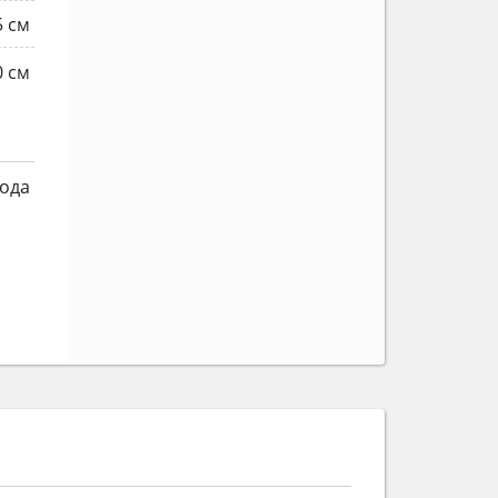
5 см
0 см
года