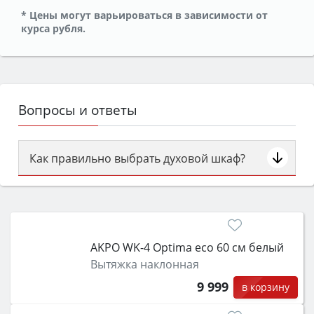
* Цены могут варьироваться в зависимости от
курса рубля.
Вопросы и ответы
Как правильно выбрать духовой шкаф?
Сначала определитесь с типом (газовый или
электрический) и габаритами под вашу нишу,
затем смотрите на объём 50–70 л для семьи,
класс энергопотребления не ниже A и нужные
AKPO WK-4 Optima eco 60 см белый
функции (конвекция, гриль, самоочистка,
Вытяжка наклонная
защита от детей).
9 999
в корзину