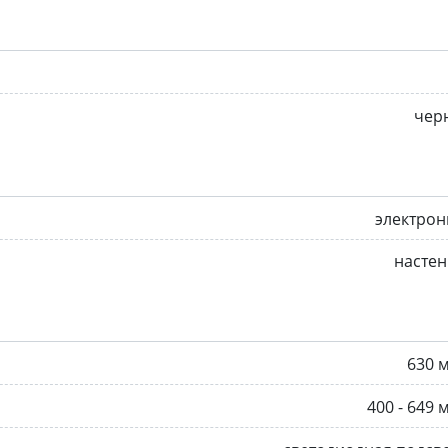
чер
электрон
насте
630 
400 - 649 