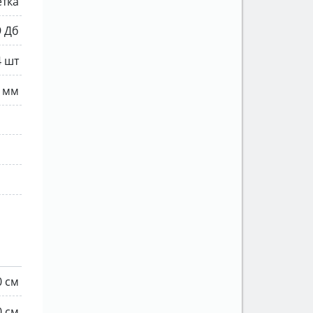
етка
9 Дб
4 шт
 мм
0 см
0 см