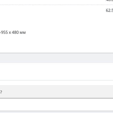
62.
-955 x 480 мм
?
ый или электрический) и габаритами под вашу нишу, зат
же A и нужные функции (конвекция, гриль, самоочистка, 