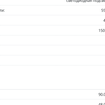
светодиодная подсв
ти:
5
150
90.
48.