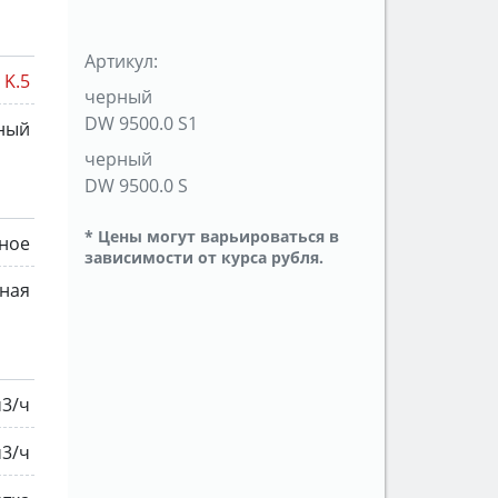
Артикул:
K.5
черный
DW 9500.0 S1
ный
черный
DW 9500.0 S
* Цены могут варьироваться в
ное
зависимости от курса рубля.
нная
м3/ч
м3/ч