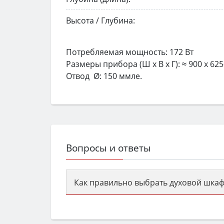
Высота / Глубина:
Потребляемая мощность: 172 Вт
Размеры прибора (Ш x В x Г): ≈ 900 x 625
Отвод Ø: 150 ммле.
Вопросы и ответы
Как правильно выбрать духовой шкаф
Сначала определитесь с типом (газов
семьи, класс энергопотребления не ни