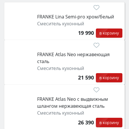
затем смотрите на объём 50–70 л для семьи,
класс энергопотребления не ниже A и нужные
FRANKE Lina Semi-pro xром/белый
функции (конвекция, гриль, самоочистка,
Смеситель кухонный
защита от детей).
19 990
в корзину
FRANKE Atlas Neo нержавеющая
сталь
Смеситель кухонный
21 590
в корзину
FRANKE Atlas Neo с выдвижным
шлангом нержавеющая сталь
Смеситель кухонный
26 390
в корзину