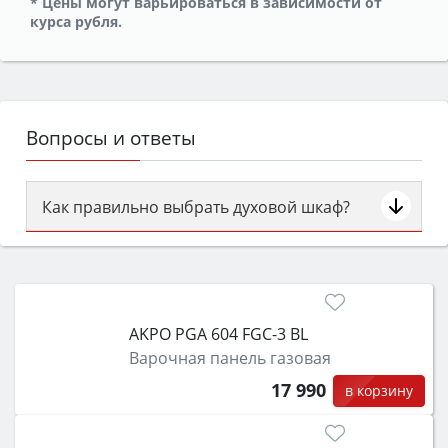
* Цены могут варьироваться в зависимости от
курса рубля.
Вопросы и ответы
Как правильно выбрать духовой шкаф?
Сначала определитесь с типом (газовый или
электрический) и габаритами под вашу нишу,
затем смотрите на объём 50–70 л для семьи,
класс энергопотребления не ниже A и нужные
AKPO PGA 604 FGC-3 BL
функции (конвекция, гриль, самоочистка,
Варочная панель газовая
защита от детей).
17 990
в корзину