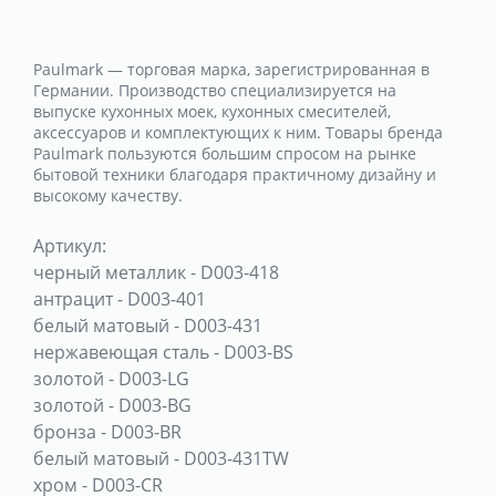
Paulmark — торговая марка, зарегистрированная в
Германии. Производство специализируется на
выпуске кухонных моек, кухонных смесителей,
аксессуаров и комплектующих к ним. Товары бренда
Paulmark пользуются большим спросом на рынке
бытовой техники благодаря практичному дизайну и
высокому качеству.
Артикул:
черный металлик
-
D003-418
антрацит
-
D003-401
белый матовый
-
D003-431
нержавеющая сталь
-
D003-BS
золотой
-
D003-LG
золотой
-
D003-BG
бронза
-
D003-BR
белый матовый
-
D003-431TW
хром
-
D003-CR