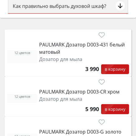
Как правильно выбрать духовой шкаф?
Сначала определитесь с типом (газовый или
электрический) и габаритами под вашу нишу,
затем смотрите на объём 50–70 л для семьи,
класс энергопотребления не ниже A и нужные
PAULMARK Дозатор D003-431 белый
функции (конвекция, гриль, самоочистка,
матовый
защита от детей).
12 цветов
Дозатор для мыла
3 990
в корзину
PAULMARK Дозатор D003-CR хром
12 цветов
Дозатор для мыла
5 990
в корзину
PAULMARK Дозатор D003-G золото