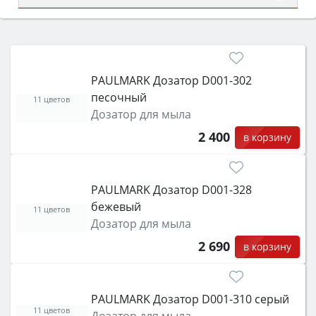
Сначала определитесь с типом (газовый или
электрический) и габаритами под вашу нишу,
затем смотрите на объём 50–70 л для семьи,
класс энергопотребления не ниже A и нужные
PAULMARK Дозатор D001-302
функции (конвекция, гриль, самоочистка,
песочный
защита от детей).
11 цветов
Дозатор для мыла
2 400
в корзину
PAULMARK Дозатор D001-328
бежевый
11 цветов
Дозатор для мыла
2 690
в корзину
PAULMARK Дозатор D001-310 серый
11 цветов