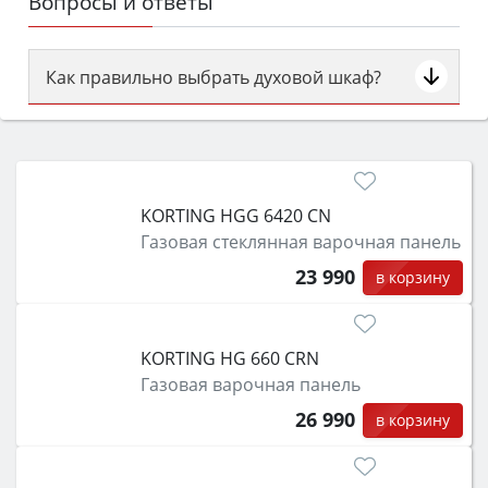
Вопросы и ответы
Как правильно выбрать духовой шкаф?
Сначала определитесь с типом (газовый или
электрический) и габаритами под вашу нишу,
затем смотрите на объём 50–70 л для семьи,
класс энергопотребления не ниже A и нужные
KORTING HGG 6420 CN
функции (конвекция, гриль, самоочистка,
Газовая стеклянная варочная панель
защита от детей).
23 990
в корзину
KORTING HG 660 CRN
Газовая варочная панель
26 990
в корзину