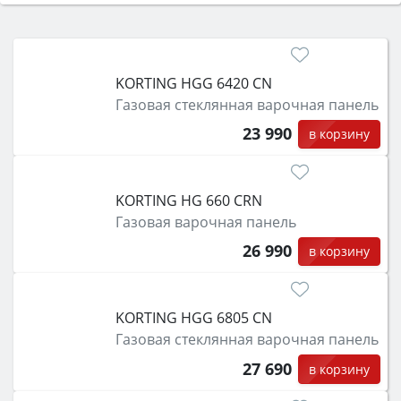
Сначала определитесь с типом (газовый или
электрический) и габаритами под вашу нишу,
затем смотрите на объём 50–70 л для семьи,
класс энергопотребления не ниже A и нужные
KORTING HGG 6420 CN
функции (конвекция, гриль, самоочистка,
Газовая стеклянная варочная панель
защита от детей).
23 990
в корзину
KORTING HG 660 CRN
Газовая варочная панель
26 990
в корзину
KORTING HGG 6805 CN
Газовая стеклянная варочная панель
27 690
в корзину