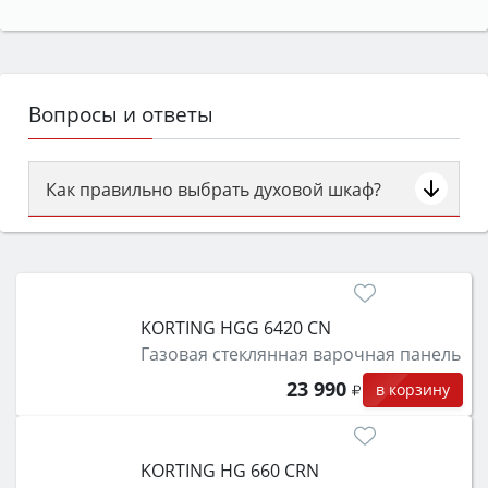
Вопросы и ответы
Как правильно выбрать духовой шкаф?
Сначала определитесь с типом (газовый или
электрический) и габаритами под вашу нишу,
затем смотрите на объём 50–70 л для семьи,
класс энергопотребления не ниже A и нужные
KORTING HGG 6420 CN
функции (конвекция, гриль, самоочистка,
Газовая стеклянная варочная панель
защита от детей).
23 990
в корзину
KORTING HG 660 CRN